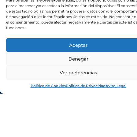
Para ofrecer las mejores experiencias, utilizamos tecnologías como las 
Plaiabarri Bidea, 1 – Lutxana
para almacenar y/o acceder a la información del dispositivo. El consen
de estas tecnologías nos permitirá procesar datos como el comportam
48950 Erandio (Bizkaia)
de navegación o las identificaciones únicas en este sitio. No consentir o 
Tfno.: 605 16 72 48 – 94 467 16 44
el consentimiento, puede afectar negativamente a ciertas característica
E-mail: lutxanarraun@gmail.com
funciones.
I
F
n
a
Aceptar
s
c
SITEMAP
t
e
Denegar
INICIO
a
b
g
o
Ver preferencias
NOTICIAS
r
o
CALENDARIO
Política de Cookies
Política de Privacidad
Aviso Legal
a
k
GALERÍA
m
TIENDA
CONTACTO
EL CLUB
HISTORIA