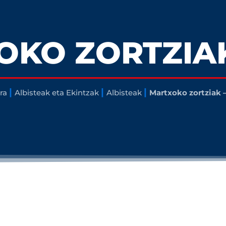
KO ZORTZIAK
|
|
|
ra
Albisteak eta Ekintzak
Albisteak
Martxoko zortziak 