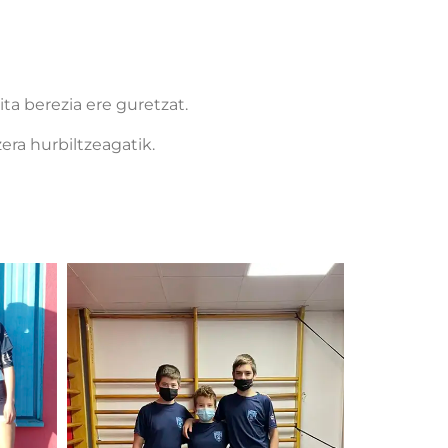
ta berezia ere guretzat.
era hurbiltzeagatik.