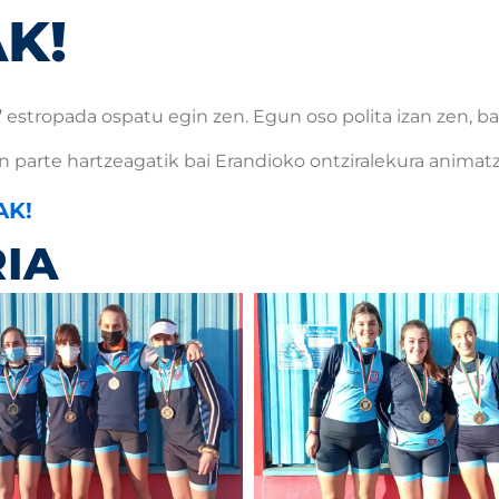
K!
”
estropada ospatu egin zen. Egun oso polita izan zen, bai
 parte hartzeagatik bai Erandioko ontziralekura animatz
AK!
IA