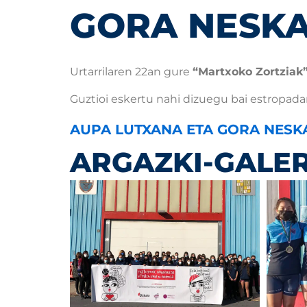
GORA NESKA
Urtarrilaren 22an gure
“Martxoko Zortziak
Guztioi eskertu nahi dizuegu bai estropadan
AUPA LUTXANA ETA GORA NESK
ARGAZKI-GALER